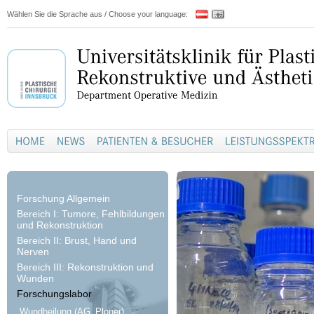
Wählen Sie die Sprache aus / Choose your language:
Forschung Allgemein
Bereich I: Tumore, Fehlbildungen
und Rekonstruktion
Bereich II: Brust, Hand und
Nerven
Bereich III: Rekonstruktion und
Wunden
Forschungslabor
Wundheilung (AG_Ploner)